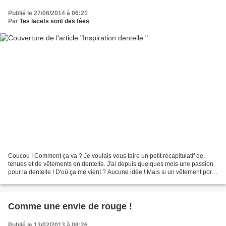
Publié le 27/06/2014 à 06:21
Par
Tes lacets sont des fées
Coucou ! Comment ça va ? Je voulais vous faire un petit récapitulatif de
tenues et de vêtements en dentelle. J'ai depuis quelques mois une passion
pour la dentelle ! D'où ça me vient ? Aucune idée ! Mais si un vêtement porte
de la dentelle, en ce moment,...
Comme une envie de rouge !
Publié le 13/02/2013 à 08:26