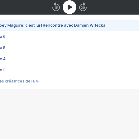
bey Maguire, c'est lui ! Rencontre avec Damien Witecka
e 6
e 5
e 4
e 3
s créatrices de la VF !
e 2
e 1
e Mektoub My Love arrive enfin ! Rencontre avec Shaïn Boumedine et Sal
i : après Toni en famille
elle réalise le bouleversant Dites lui que je l'aime