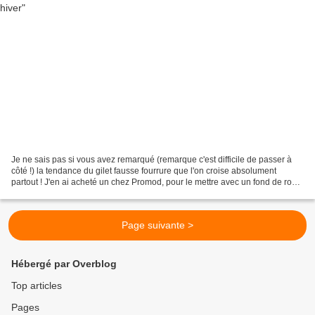
Je ne sais pas si vous avez remarqué (remarque c'est difficile de passer à
côté !) la tendance du gilet fausse fourrure que l'on croise absolument
partout ! J'en ai acheté un chez Promod, pour le mettre avec un fond de robe
tulle de chez Molly Bracken...
Page suivante >
Hébergé par Overblog
Top articles
Pages