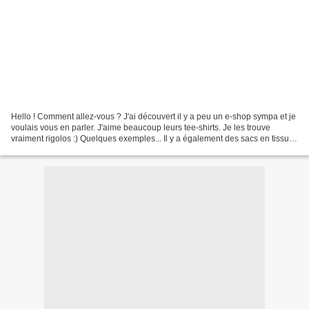
Hello ! Comment allez-vous ? J'ai découvert il y a peu un e-shop sympa et je
voulais vous en parler. J'aime beaucoup leurs tee-shirts. Je les trouve
vraiment rigolos :) Quelques exemples... Il y a également des sacs en tissus
vraiment chouettes pour l'été,...