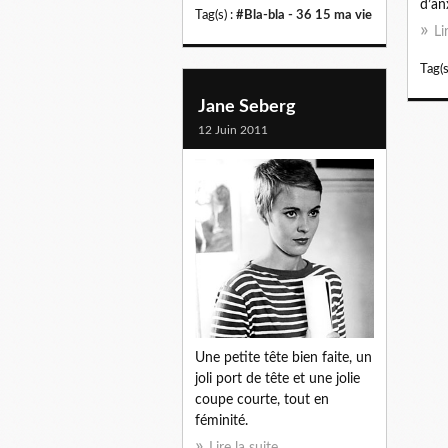
d’anx
Tag(s) :
#Bla-bla - 36 15 ma vie
Li
Tag(s
Jane Seberg
12 Juin 2011
Une petite tête bien faite, un
joli port de tête et une jolie
coupe courte, tout en
féminité.
Lire la suite