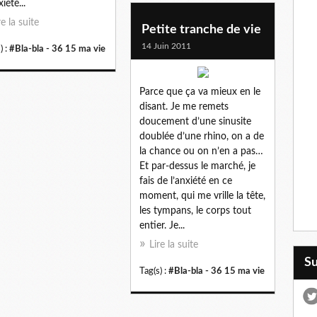
iété...
re la suite
Petite tranche de vie
14 Juin 2011
) :
#Bla-bla - 36 15 ma vie
Parce que ça va mieux en le
disant. Je me remets
doucement d’une sinusite
doublée d’une rhino, on a de
la chance ou on n’en a pas…
Et par-dessus le marché, je
fais de l’anxiété en ce
moment, qui me vrille la tête,
les tympans, le corps tout
entier. Je...
Lire la suite
S
Tag(s) :
#Bla-bla - 36 15 ma vie