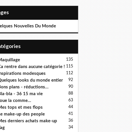
Pages
elques Nouvelles Du Monde
Catégories
135
aquillage
115
a rentre dans aucune catégorie !
112
nspirations modesques
92
uelques looks du monde entier
90
ons plans - réductions...
88
la-bla - 36 15 ma vie
63
oue la comme...
44
es tops et mes flops
41
e make-up des people
36
es derniers achats make-up
34
ag