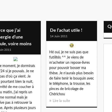
ce que j’ai
De l’achat utile !
14 Juin 2011
nergie d’une
ule, voire moins
uin 2011
Hé oui, je ne suis pas que
futilités ^^ Je viens de
m’acheter un repose-livres
e moment, je dormirais
pour pouvoir bosser ma
24 si je pouvais. Je ne
thèse. Je n’aurais plus besoin
 pas d’où ça vient. Je
de faire tenir le bouquin avec
 pourtant bien la nuit,
le téléphone, la trousse, les
 arrêté de me coucher à
pinces de bricolage de
u matin, j’ai repris un
Chérichou
me normal mais je
Lire la suite
rive pas à retrouver la
e. Après plusieurs jours