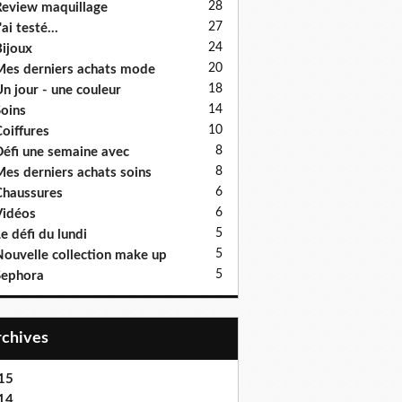
28
eview maquillage
27
'ai testé...
24
ijoux
20
es derniers achats mode
18
n jour - une couleur
14
oins
10
oiffures
8
éfi une semaine avec
8
es derniers achats soins
6
haussures
6
idéos
5
e défi du lundi
5
ouvelle collection make up
5
Sephora
Archives
15
14