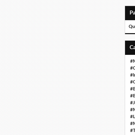
Qu
#M
#C
#I
#Q
#B
#B
#J
#M
#L
#M
#T