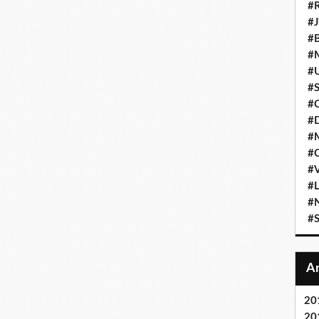
#R
#J
#B
#M
#U
#S
#C
#D
#M
#C
#V
#L
#N
#
20
20