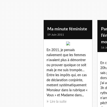
Ma minute féministe
Par
19 Juin 2011
l’é
mo
16 J
En 2011, je pensais
naïvement que les femmes
n’avaient plus à démontrer
En c
ou prouver quoique ce soit
20h/
mais je me suis trompée…
sais
Entre les impôts qui, en cas
dors
de déclaration conjointe,
j’ai
mettent systématiquement
3h d
Monsieur dans la rubrique «
ryth
Vous » et Madame dans...
n’ar
Lire la suite
pêch